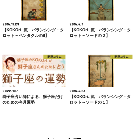
2016.11.29
2016.4.7
【KOKOri..流 バランシング・タ
【KOKOri..流 バランシング・タ
ロット～ペンタクルの8】
ロット～ソードの２】
開運コラム
開運コラム
2022.10.1
2016.3.23
獅子座占い師による、獅子座だけ
【KOKOri..流 バランシング・タ
のための今月運勢
ロット～ソードの１】