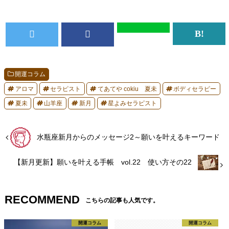
開運コラム
アロマ
セラピスト
てあてや cokiu 夏未
ボディセラピー
夏未
山羊座
新月
星よみセラピスト
水瓶座新月からのメッセージ2～願いを叶えるキーワード
【新月更新】願いを叶える手帳 vol.22 使い方その22
RECOMMEND
こちらの記事も人気です。
開運コラム
開運コラム