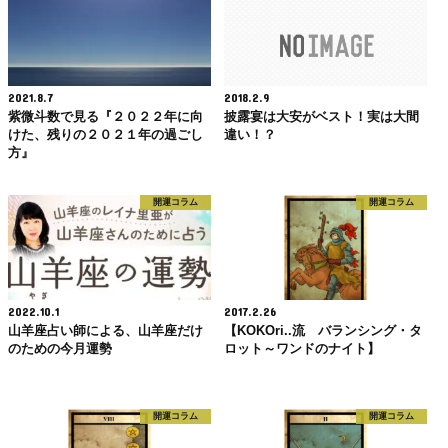
2021.8.7
2018.2.9
紫微斗数で見る『２０２２年に向
披露宴は大安がベスト！実は大間
けた、残りの２０２１年の過ごし
違い！？
方』
開運コラム
開運コラム
2022.10.1
2017.2.26
山羊座占い師による、山羊座だけ
【KOKOri..流 バランシング・タ
のための今月運勢
ロット～ワンドのナイト】
開運コラム
開運コラム