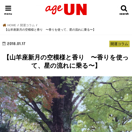
HOME
今日の運勢ランキング
明日の運勢ランキング
今週の運勢
menu
search
search
HOME
開運コラム
【山羊座新月の空模様と香り 〜香りを使って、星の流れに乗る〜】
2018.01.17
開運コラム
【山羊座新月の空模様と香り 〜香りを使っ
て、星の流れに乗る〜】