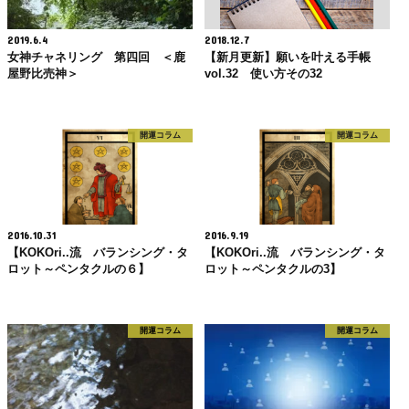
2019.6.4
2018.12.7
女神チャネリング 第四回 ＜鹿
【新月更新】願いを叶える手帳
屋野比売神＞
vol.32 使い方その32
開運コラム
開運コラム
2016.10.31
2016.9.19
【KOKOri..流 バランシング・タ
【KOKOri..流 バランシング・タ
ロット～ペンタクルの６】
ロット～ペンタクルの3】
開運コラム
開運コラム