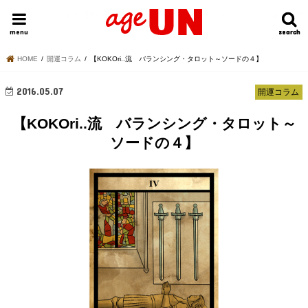
HOME
今日の運勢ランキング
明日の運勢ランキング
今週の運勢
menu
search
search
HOME
開運コラム
【KOKOri..流 バランシング・タロット～ソードの４】
2016.05.07
開運コラム
【KOKOri..流 バランシング・タロット～
ソードの４】