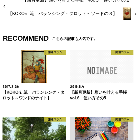
【新月更新】願いを叶える手帳 vol.３ 使い方その２
【KOKOri..流 バランシング・タロット～ソードの３】
RECOMMEND
こちらの記事も人気です。
開運コラム
開運コラム
2017.2.26
2016.8.4
【KOKOri..流 バランシング・タ
【新月更新】願いを叶える手帳
ロット～ワンドのナイト】
vol.6 使い方その5
開運コラム
開運コラム