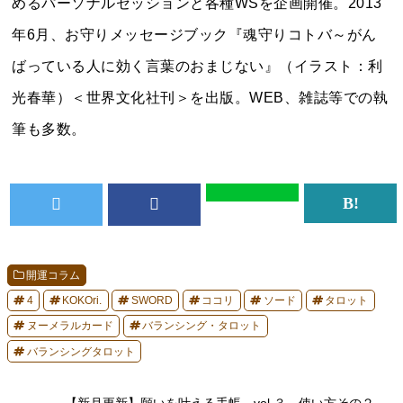
めるパーソナルセッションと各種WSを企画開催。2013
年6月、お守りメッセージブック『魂守りコトバ～がん
ばっている人に効く言葉のおまじない』（イラスト：利
光春華）＜世界文化社刊＞を出版。WEB、雑誌等での執
筆も多数。
開運コラム
4
KOKOri.
SWORD
ココリ
ソード
タロット
ヌーメラルカード
バランシング・タロット
バランシングタロット