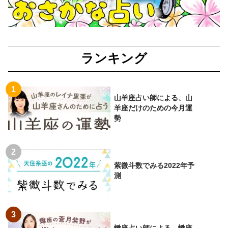
ランキング
山羊座占い師による、山
羊座だけのための今月運
勢
紫微斗数でみる2022年予
測