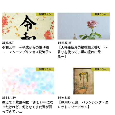
開運コラム
開運コラム
2019.5.7
2018.10.11
令和元年 ～平成からの贈り物
【天秤座新月の星模様と香り 〜
～ ＜ムーンプリンセス妃弥子＞
香りを使って、星の流れに乗
る〜】
開運コラム
開運コラム
2022.1.29
2016.3.23
教えて！紫微斗数 「新しい年にな
【KOKOri..流 バランシング・タ
ったけれど、何となくまだ運が回
ロット～ソードの１】
ってきてい…