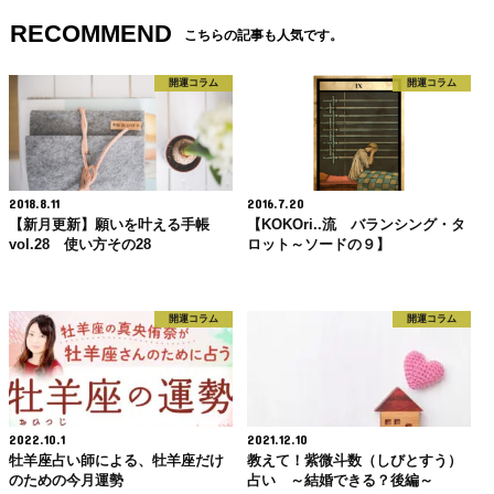
RECOMMEND
こちらの記事も人気です。
開運コラム
開運コラム
2018.8.11
2016.7.20
【新月更新】願いを叶える手帳
【KOKOri..流 バランシング・タ
vol.28 使い方その28
ロット～ソードの９】
開運コラム
開運コラム
2022.10.1
2021.12.10
牡羊座占い師による、牡羊座だけ
教えて！紫微斗数（しびとすう）
のための今月運勢
占い ～結婚できる？後編～