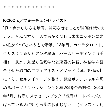
＊＊＊＊＊＊＊＊＊＊＊＊＊
KOKOri.
／フォーチュンセラピスト
”真の自分らしさを最高に開花させることが開運好転のカ
ナメ。そんな方が一人でも多くなれば未来ニッポンに光
の柱が立つ”という志で活動。13年目。カバラタロット、
クリスタル＆サビアン占星術、パームリーディング（手
相）、風水、九星方位気学など東西の神智、神秘学を融
合させた独自のアウェアネス・メソッド【Star✽Flow】
により、セルフイメージを整え、開運ポテンシャルを高
めるパーソナルセッションと各種WSを企画開催。2013
年6月、お守りメッセージブック『魂守りコトバ～がん
ばっている人に効く言葉のおまじない』（イラスト：利