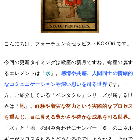
こんにちは、フォーチュン☆セラピストKOKOri.です。
今回の更新タイミングは蠍座の新月ですね。蠍座の属す
るエレメントは「
水
」。
感情や共感、人間同士の情緒的
なコミュニケーションや深い思いを司る世界
です。一
方、ご紹介している「ペンタクル」シリーズが属する世
界は「
地
」。
経
験や着実な努力という実際的なプロセス
を重んじ、目に見える豊かさや確かな成果を司る世界。
「水」と「地」の組み合わせにナンバー「６」のエネル
ギーがクロスされるとどうなるのでしょうか？ それで