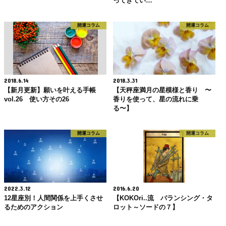
ってきてい…
開運コラム
開運コラム
2018.6.14
2018.3.31
【新月更新】願いを叶える手帳
【天秤座満月の星模様と香り 〜
vol.26 使い方その26
香りを使って、星の流れに乗
る〜】
開運コラム
開運コラム
2022.3.12
2016.6.20
12星座別！人間関係を上手くさせ
【KOKOri..流 バランシング・タ
るためのアクション
ロット～ソードの７】