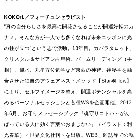
＊＊＊＊＊＊＊＊＊＊＊＊＊
KOKOri.
／フォーチュンセラピスト
”真の自分らしさを最高に開花させることが開運好転のカ
ナメ。そんな方が一人でも多くなれば未来ニッポンに光
の柱が立つ”という志で活動。13年目。カバラタロット、
クリスタル＆サビアン占星術、パームリーディング（手
相）、風水、九星方位気学など東西の神智、神秘学を融
合させた独自のアウェアネス・メソッド【Star✽Flow】
により、セルフイメージを整え、開運ポテンシャルを高
めるパーソナルセッションと各種WSを企画開催。2013
年6月、お守りメッセージブック『魂守りコトバ～がん
ばっている人に効く言葉のおまじない』（イラスト：利
光春華）＜世界文化社刊＞を出版。WEB、雑誌等での執