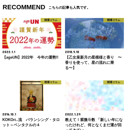
RECOMMEND
こちらの記事も人気です。
開運コラム
開運コラム
2022.1.1
2018.9.10
【ageUN】2022年 今年の運勢!!
【乙女座新月の星模様と香り 〜
香りを使って、星の流れに乗
る〜】
開運コラム
開運コラム
2016.10.1
2022.1.29
KOKOri..流 バランシング・タロ
教えて！紫微斗数 「新しい年にな
ット～ペンタクルの４
ったけれど、何となくまだ運が回