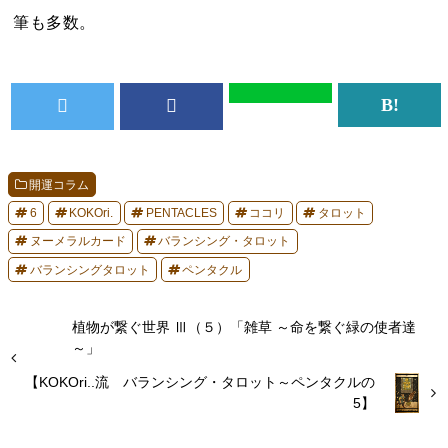
筆も多数。
開運コラム
6
KOKOri.
PENTACLES
ココリ
タロット
ヌーメラルカード
バランシング・タロット
バランシングタロット
ペンタクル
植物が繋ぐ世界 Ⅲ（５）「雑草 ～命を繋ぐ緑の使者達
～」
【KOKOri..流 バランシング・タロット～ペンタクルの
5】