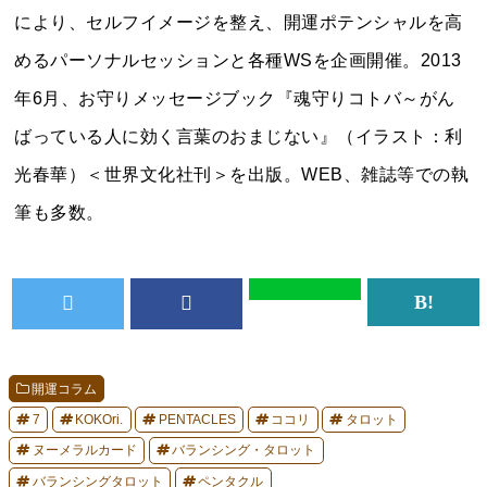
により、セルフイメージを整え、開運ポテンシャルを高
めるパーソナルセッションと各種WSを企画開催。2013
年6月、お守りメッセージブック『魂守りコトバ～がん
ばっている人に効く言葉のおまじない』（イラスト：利
光春華）＜世界文化社刊＞を出版。WEB、雑誌等での執
筆も多数。
開運コラム
7
KOKOri.
PENTACLES
ココリ
タロット
ヌーメラルカード
バランシング・タロット
バランシングタロット
ペンタクル