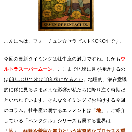
こんにちは、フォーチュン☆セラピストKOKOri.です。
今回の更新タイミングは牡牛座の満月ですね。しかも
ウ
ルトラスーパームーン
。ここまで地球に月が接近するの
は
68年ぶりで次は18年後になるとか
。地理的、潜在意識
的に稀に見るさまざまな影響が私たちに降り注ぐ時期だ
といわれています。そんなタイミングでお届けする今回
のコラム。牡牛座の属するエレメントは「
地
」。ご紹介
している「ペンタクル」シリーズも属する世界は
「
地
」。
経験や着実な努力という実際的なプロセスを重