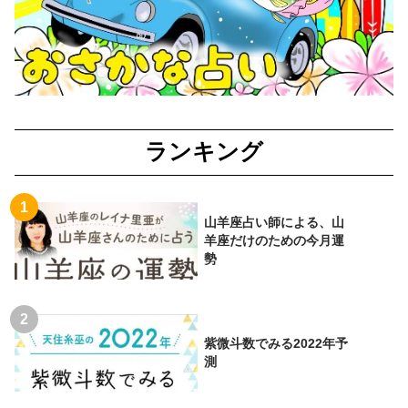
ランキング
山羊座占い師による、山
羊座だけのための今月運
勢
紫微斗数でみる2022年予
測