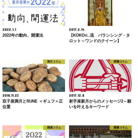
2022.1.1
2017.2.14
2022年の動向、開運法
【KOKOri..流 バランシング・タ
ロット～ワンドのクイーン】
満月コラム
開運コラム
2018.11.23
2017.12.8
双子座満月とRUNE ＜ギュフ＞正
射手座新月からのメッセージ2～願
位置
いを叶えるキーワード
開運コラム
開運コラム