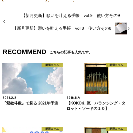
【新月更新】願いを叶える手帳 vol.9 使い方その9
【新月更新】願いを叶える手帳 vol.8 使い方その8
RECOMMEND
こちらの記事も人気です。
開運コラム
開運コラム
2021.2.2
2016.8.4
『紫微斗数』で見る 2021年予測
【KOKOri..流 バランシング・タ
ロット～ソードの１０】
開運コラム
開運コラム