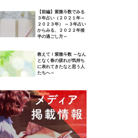
【前編】紫微斗数でみる
３年占い（２０２１年～
２０２３年） ～３年占い
からみる、２０２２年後
半の過ごし方～
教えて！紫微斗数 ～なん
となく春の疲れが気持ち
に表れてきたなと思う人
たちへ～