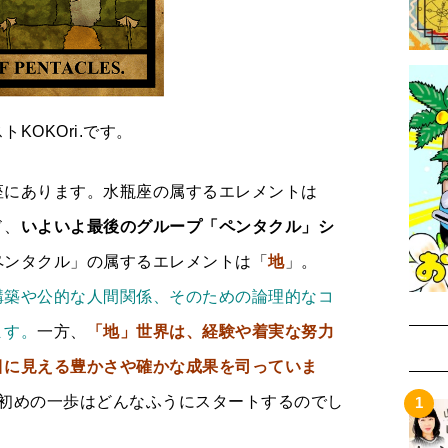
KOKOri.です。
座にあります。水瓶座の属するエレメントは
ド、
いよいよ最後のグループ「ペンタクル」シ
ペンタクル」の属するエレメントは「
地
」。
構築や公的な人間関係、そのための論理的なコ
ます。
一方、
「地」世界は、経験や着実な努力
目に見える豊かさや確かな成果を司っていま
の初めの一歩はどんなふうにスタートするのでし
。