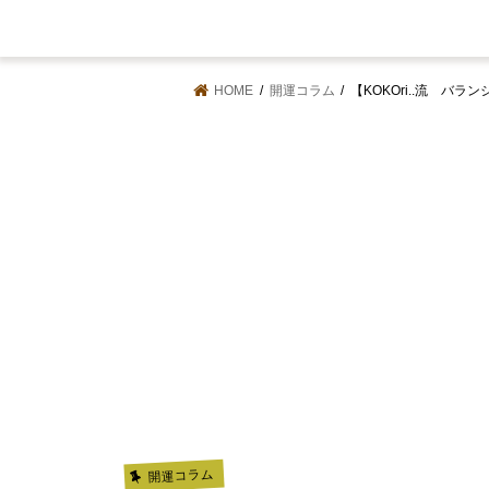
HOME
開運コラム
【KOKOri..流 バ
開運コラム