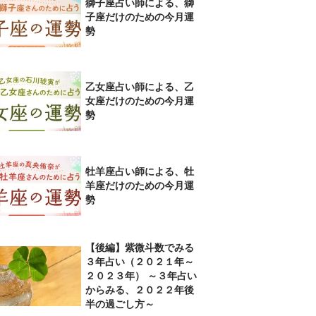
獅子座占い師による、獅
子座だけのための今月運
勢
乙女座占い師による、乙
女座だけのための今月運
勢
牡羊座占い師による、牡
羊座だけのための今月運
勢
【後編】紫微斗数でみる
３年占い（２０２１年～
２０２３年） ～３年占い
からみる、２０２２年後
半の過ごし方～