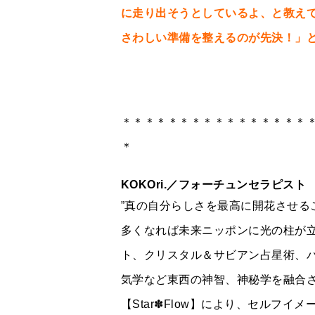
に走り出そうとしているよ、と教え
さわしい準備を整えるのが先決！」
＊＊＊＊＊＊＊＊＊＊＊＊＊＊＊＊
＊
KOKOri.
／フォーチュンセラピスト
”真の自分らしさを最高に開花させる
多くなれば未来ニッポンに光の柱が立
ト、クリスタル＆サビアン占星術、
気学など東西の神智、神秘学を融合
【Star✽Flow】により、セルフ