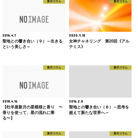
新月コラム
新月コラム
2016.4.7
2020.9.18
聖地との響き合い（９）～生きる
女神チャネリング 第20回《アル
という美しさ～
テミス》
新月コラム
新月コラム
2018.4.16
2016.2.8
【牡羊座新月の星模様と香り 〜
聖地との響き合い（８）～思考を
香りを使って、星の流れに乗
超えて新たな世界へ～
る〜】
新月コラム
新月コラム