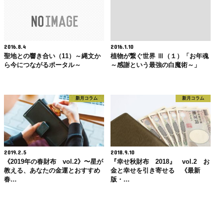
2016.8.4
2016.1.10
聖地との響き合い（11）～縄文か
植物が繋ぐ世界 Ⅲ（１）「お年魂
ら今につながるポータル～
～感謝という最強の白魔術～」
新月コラム
新月コラム
2019.2.5
2018.9.10
《2019年の春財布 vol.2》〜星が
『幸せ秋財布 2018』 vol.2 お
教える、あなたの金運とおすすめ
金と幸せを引き寄せる 《最新
春…
版・…