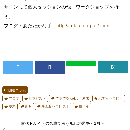
サロンにて個人セッションの他、ワークショップを行
う。
ブログ：あたたかな手
http://cokiu.blog.fc2.com
開運コラム
アロマ
セラピスト
てあてや cokiu 夏未
ボディセラピー
夏未
新月
星よみセラピスト
獅子座
古代ドルイドの智恵で占う現代の運勢＜2月＞