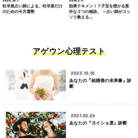
牡羊座占い師による、牡羊座だけ
効果テキメン！？子宝を授かる意
のための今月運勢
外な２つの秘訣。 ～占い師がコッ
ソリ教える…
アゲウン心理テスト
2022.10.10
あなたの『結婚後の未来像』診
断
2021.05.26
あなたの『ヨイショ度』診断