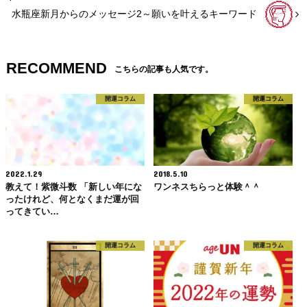
水瓶座新月からのメッセージ2～願いを叶えるキーワード
RECOMMEND
こちらの記事も人気です。
開運コラム
開運コラム
2022.1.29
2018.5.10
教えて！紫微斗数 「新しい年にな
ワンネスちらっと体験＾＾
ったけれど、何となくまだ運が回
ってきてい…
開運コラム
開運コラム