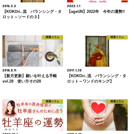
2016.5.2
2022.1.1
【KOKOri..流 バランシング・タ
【ageUN】2022年 今年の運勢!!
ロット～ソードの３】
開運コラム
開運コラム
2018.8.11
2017.1.30
【新月更新】願いを叶える手帳
【KOKOri..流 バランシング・タ
vol.28 使い方その28
ロット～ワンドのキング】
開運コラム
開運コラム
2022.10.1
2018.3.17