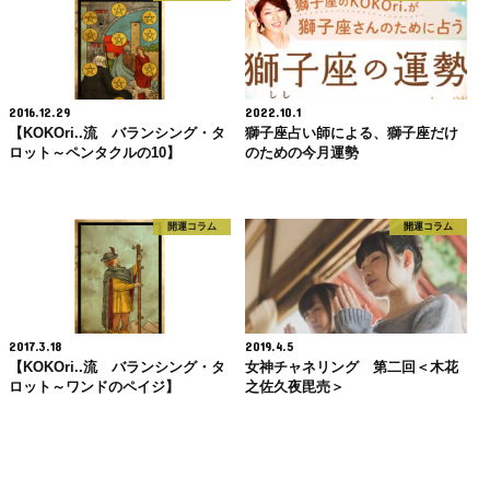
2016.12.29
2022.10.1
【KOKOri..流 バランシング・タ
獅子座占い師による、獅子座だけ
ロット～ペンタクルの10】
のための今月運勢
開運コラム
開運コラム
2017.3.18
2019.4.5
【KOKOri..流 バランシング・タ
女神チャネリング 第二回＜木花
ロット～ワンドのペイジ】
之佐久夜毘売＞