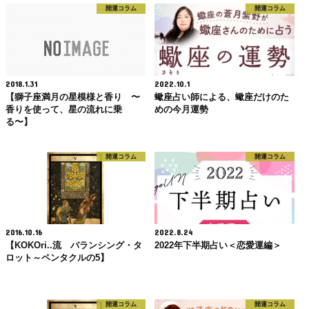
開運コラム
開運コラム
2018.1.31
2022.10.1
【獅子座満月の星模様と香り 〜
蠍座占い師による、蠍座だけのた
香りを使って、星の流れに乗
めの今月運勢
る〜】
開運コラム
開運コラム
2016.10.16
2022.8.24
【KOKOri..流 バランシング・タ
2022年下半期占い＜恋愛運編＞
ロット～ペンタクルの5】
開運コラム
開運コラム