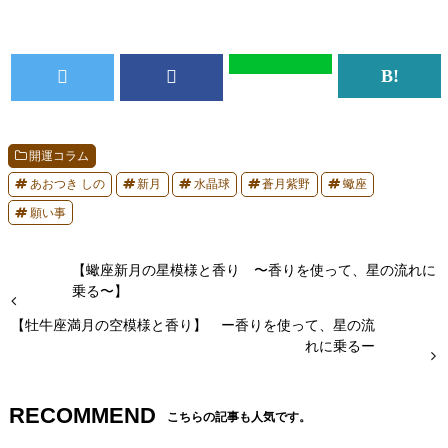
開運コラム
あおつき しの
新月
水晶球
蒼月紫野
蠍座
願い事
【蠍座新月の星模様と香り 〜香りを使って、星の流れに
乗る〜】
【牡牛座満月の空模様と香り】 ー香りを使って、星の流
れに乗るー
RECOMMEND
こちらの記事も人気です。