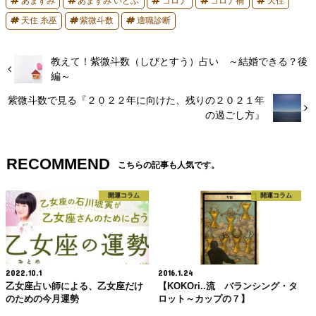
あまずみ
あまずみ いとふ
コロナ
コロナ禍
天住
天住 糸巫
紫微斗数
適職診断
教えて！紫微斗数（しびとすう）占い ～結婚できる？後
編～
紫微斗数で見る『２０２２年に向けた、残りの２０２１年
の過ごし方』
RECOMMEND
こちらの記事も人気です。
開運コラム
開運コラム
2022.10.1
2016.1.24
乙女座占い師による、乙女座だけ
【KOKOri..流 バランシング・タ
のための今月運勢
ロット～カップの７】