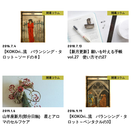
開運コラム
開運コラム
2016.7.4
2018.7.13
【KOKOri..流 バランシング・タ
【新月更新】願いを叶える手帳
ロット～ソードの８】
vol.27 使い方その27
開運コラム
開運コラム
2019.1.6
2016.9.19
山羊座新月(部分日蝕) 星とアロ
【KOKOri..流 バランシング・タ
マのセルフケア
ロット～ペンタクルの3】