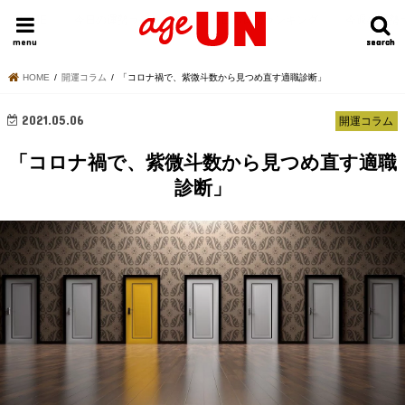
HOME
今日の運勢ランキング
明日の運勢ランキング
今週の運勢
menu
search
search
HOME
開運コラム
「コロナ禍で、紫微斗数から見つめ直す適職診断」
2021.05.06
開運コラム
「コロナ禍で、紫微斗数から見つめ直す適職
診断」