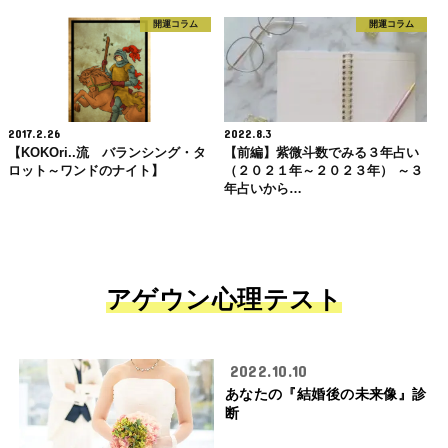
開運コラム
開運コラム
2017.2.26
2022.8.3
【KOKOri..流 バランシング・タ
【前編】紫微斗数でみる３年占い
ロット～ワンドのナイト】
（２０２１年～２０２３年） ～３
年占いから…
アゲウン心理テスト
2022.10.10
あなたの『結婚後の未来像』診
断