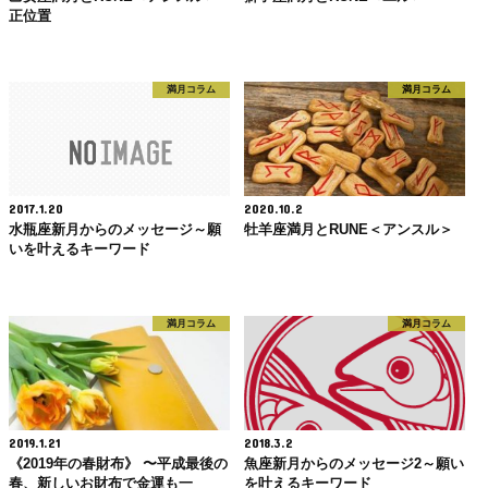
正位置
満月コラム
満月コラム
2017.1.20
2020.10.2
水瓶座新月からのメッセージ～願
牡羊座満月とRUNE＜アンスル＞
いを叶えるキーワード
満月コラム
満月コラム
2019.1.21
2018.3.2
《2019年の春財布》 〜平成最後の
魚座新月からのメッセージ2～願い
春、新しいお財布で金運も一
を叶えるキーワード