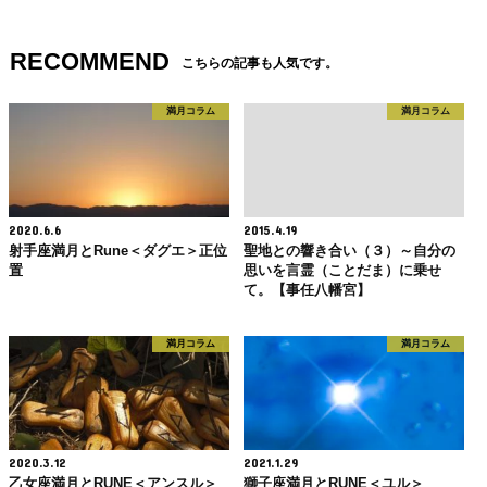
RECOMMEND
こちらの記事も人気です。
満月コラム
満月コラム
2020.6.6
2015.4.19
射手座満月とRune＜ダグエ＞正位
聖地との響き合い（３）～自分の
置
思いを言霊（ことだま）に乗せ
て。【事任八幡宮】
満月コラム
満月コラム
2020.3.12
2021.1.29
乙女座満月とRUNE＜アンスル＞
獅子座満月とRUNE＜ユル＞