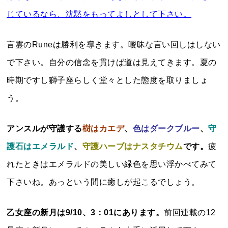
じているなら、沈黙をもってよしとして下さい。
言霊のRuneは勝利を導きます。曖昧な言い回しはしない
で下さい。自分の信念を貫けば道は見えてきます。夏の
時期ですし獅子座らしく堂々とした態度を取りましょ
う。
アンスルが守護する
樹はカエデ
、
色はダークブルー
、
守
護石はエメラルド
、
守護ハーブはナスタチウム
です。
疲
れたときはエメラルドの美しい緑色を思い浮かべてみて
下さいね。あっという間に癒しが起こるでしょう。
乙女座の新月は9/10、3：01にあります。
前回連載の12