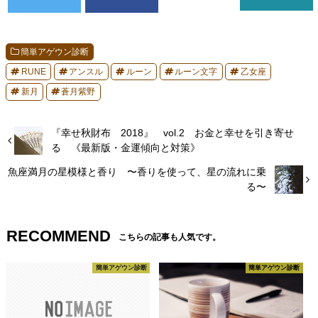
簡単アゲウン診断
RUNE
アンスル
ルーン
ルーン文字
乙女座
新月
蒼月紫野
『幸せ秋財布 2018』 vol.2 お金と幸せを引き寄せ
る 《最新版・金運傾向と対策》
魚座満月の星模様と香り 〜香りを使って、星の流れに乗
る〜
RECOMMEND
こちらの記事も人気です。
簡単アゲウン診断
簡単アゲウン診断