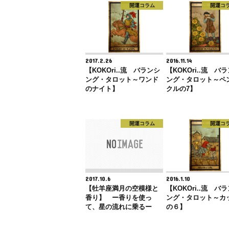
開運コラム
開運コ
2017.2.26
2016.11.14
【KOKOri..流 バランシ
【KOKOri..流 バ
ング・タロット～ワンド
ング・タロット～ペ
のナイト】
クルの7】
開運コラム
開運コ
2017.10.6
2016.1.10
【牡羊座満月の空模様と
【KOKOri..流 バ
香り】 ー香りを使っ
ング・タロット～カ
て、星の流れに乗るー
の６】