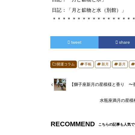
日記：「月と鉱物と水（別館）」
＊＊＊＊＊＊＊＊＊＊＊＊＊＊＊＊
tweet
share
開運コラム
手帳
新月
蒼月
【獅子座新月の星模様と香り 〜
水瓶座満月の星模
RECOMMEND
こちらの記事も人気で