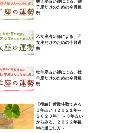
獅子座占い師による、獅
子座だけのための今月運
勢
乙女座占い師による、乙
女座だけのための今月運
勢
牡羊座占い師による、牡
羊座だけのための今月運
勢
【後編】紫微斗数でみる
３年占い（２０２１年～
２０２３年） ～３年占い
からみる、２０２２年後
半の過ごし方～