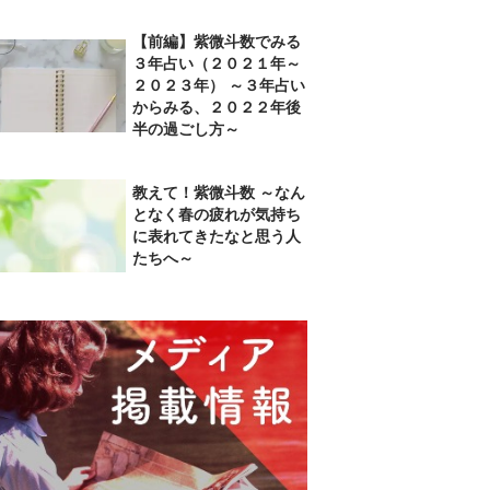
【前編】紫微斗数でみる
３年占い（２０２１年～
２０２３年） ～３年占い
からみる、２０２２年後
半の過ごし方～
教えて！紫微斗数 ～なん
となく春の疲れが気持ち
に表れてきたなと思う人
たちへ～