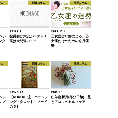
ラム
開運コラム
開運コラム
2018.2.9
2022.10.1
ランシ
披露宴は大安がベスト！
乙女座占い師による、乙
ンタ
実は大間違い！？
女座だけのための今月運
勢
ラム
開運コラム
開運コラム
2016.5.23
2019.1.6
ランシ
【KOKOri..流 バランシ
山羊座新月(部分日蝕) 星
ップ
ング・タロット～ソード
とアロマのセルフケア
の５】