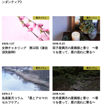
ンダンティア》
新月コラム
新月コラム
2020.1.27
2018.11.23
女神チャネリング 第12回《速佐
双子座満月の星模様と香り 〜香
須良姫神》
りを使って、星の流れに乗る〜
新月コラム
新月コラム
2019.3.7
2018.9.25
魚座新月コラム 『星とアロマの
牡羊座満月の星模様と香り 〜香
セルフケア』
りを使って、星の流れに乗る〜