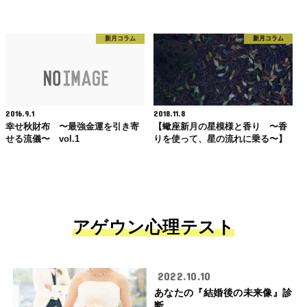
新月コラム
新月コラム
2016.9.1
2018.11.8
幸せ秋財布 〜最強金運を引き寄
【蠍座新月の星模様と香り 〜香
せる流儀〜 vol.1
りを使って、星の流れに乗る〜】
アゲウン心理テスト
2022.10.10
あなたの『結婚後の未来像』診
断