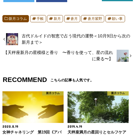
新月コラム
手帳
新月
蒼月
蒼月紫野
願い事
古代ドルイドの智恵で占う現代の運勢＜10月9日から次の
新月まで＞
【天秤座新月の星模様と香り 〜香りを使って、星の流れ
に乗る〜】
RECOMMEND
こちらの記事も人気です。
新月コラム
新月コラム
2020.8.19
2019.4.19
女神チャネリング 第19回《アバ
天秤座満月の星回りとセルフケア