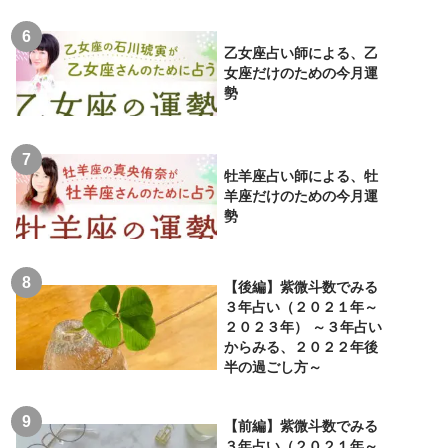
乙女座占い師による、乙
女座だけのための今月運
勢
牡羊座占い師による、牡
羊座だけのための今月運
勢
【後編】紫微斗数でみる
３年占い（２０２１年～
２０２３年） ～３年占い
からみる、２０２２年後
半の過ごし方～
【前編】紫微斗数でみる
３年占い（２０２１年～