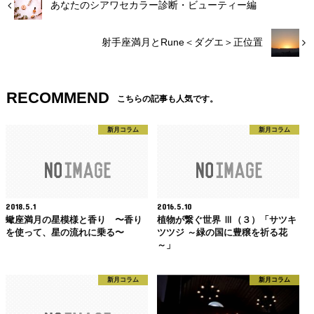
あなたのシアワセカラー診断・ビューティー編
射手座満月とRune＜ダグエ＞正位置
RECOMMEND
こちらの記事も人気です。
新月コラム
新月コラム
2018.5.1
2016.5.10
蠍座満月の星模様と香り 〜香り
植物が繋ぐ世界 Ⅲ（３）「サツキ
を使って、星の流れに乗る〜
ツツジ ～緑の国に豊穣を祈る花
～」
新月コラム
新月コラム