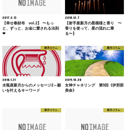
2017.2.13
2018.12.7
【幸せ春財布 vol.2】 〜もっ
【射手座新月の星模様と香り 〜
と、ずっと、お金に愛される法則
香りを使って、星の流れに乗
❤︎
る〜】
新月コラム
新月コラム
2018.1.31
2019.10.28
水瓶座新月からのメッセージ2～願
女神チャネリング 第9回《伊邪那
いを叶えるキーワード
美命》
新月コラム
新月コラム