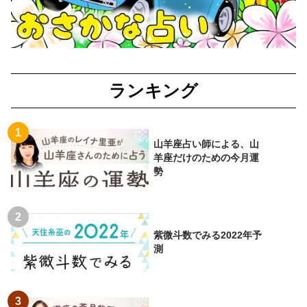
ランキング
山羊座占い師による、山
羊座だけのための今月運
勢
紫微斗数でみる2022年予
測