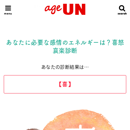
HOME
今日の運勢ランキング
明日の運勢ランキング
今週の運勢
menu
search
search
あなたに必要な感情のエネルギーは？喜怒
哀楽診断
あなたの診断結果は…
【喜】