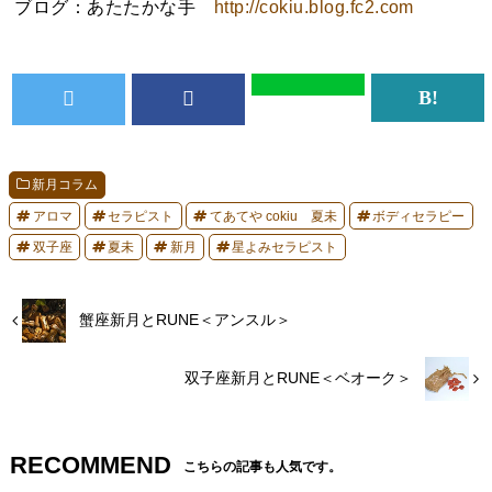
ブログ：あたたかな手
http://cokiu.blog.fc2.com
新月コラム
アロマ
セラピスト
てあてや cokiu 夏未
ボディセラピー
双子座
夏未
新月
星よみセラピスト
蟹座新月とRUNE＜アンスル＞
双子座新月とRUNE＜ベオーク＞
RECOMMEND
こちらの記事も人気です。