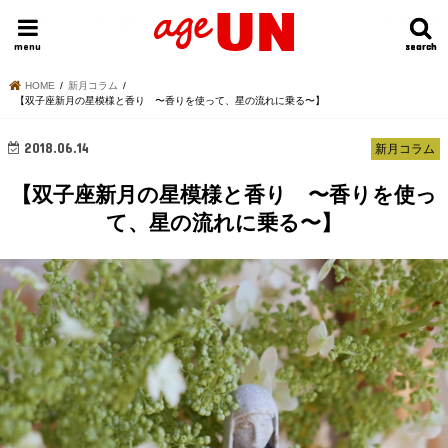
HOME
今日の運勢ランキング
明日の運勢ランキング
今週の運勢
menu
search
search
HOME
新月コラム
【双子座新月の星模様と香り 〜香りを使って、星の流れに乗る〜】
2018.06.14
新月コラム
【双子座新月の星模様と香り 〜香りを使っ
て、星の流れに乗る〜】