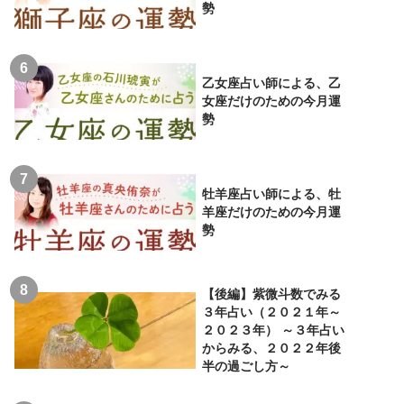
勢
乙女座占い師による、乙
女座だけのための今月運
勢
牡羊座占い師による、牡
羊座だけのための今月運
勢
【後編】紫微斗数でみる
３年占い（２０２１年～
２０２３年） ～３年占い
からみる、２０２２年後
半の過ごし方～