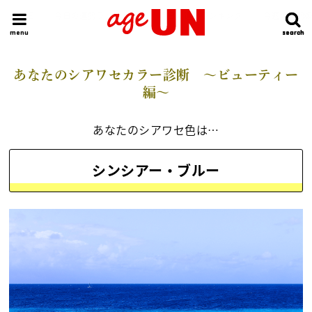
HOME
今日の運勢ランキング
明日の運勢ランキング
今週の運勢
menu
search
search
あなたのシアワセカラー診断 ～ビューティー
編～
あなたのシアワセ色は…
シンシアー・ブルー