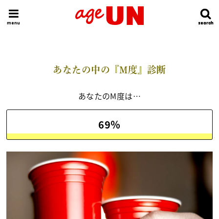
HOME
今日の運勢ランキング
明日の運勢ランキング
今週の運勢
menu
search
search
あなたの中の『M度』診断
あなたのM度は…
69％