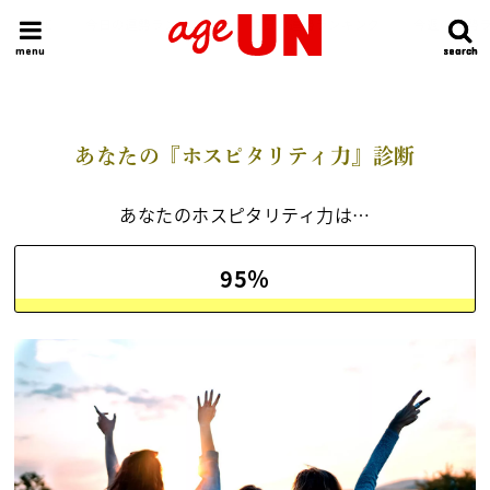
HOME
今日の運勢ランキング
明日の運勢ランキング
今週の運勢
menu
search
search
あなたの『ホスピタリティ力』診断
あなたのホスピタリティ力は…
95％