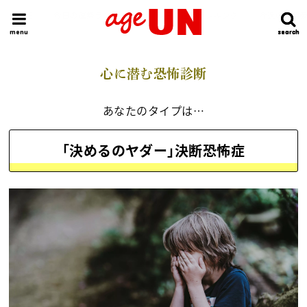
HOME
今日の運勢ランキング
明日の運勢ランキング
今週の運勢
menu
search
search
心に潜む恐怖診断
あなたのタイプは…
｢決めるのヤダー｣決断恐怖症