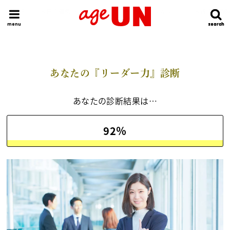
HOME
今日の運勢ランキング
明日の運勢ランキング
今週の運勢
menu
search
search
あなたの『リーダー力』診断
あなたの診断結果は…
92％