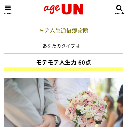
HOME
今日の運勢ランキング
明日の運勢ランキング
今週の運勢
menu
search
search
モテ人生通信簿診断
あなたのタイプは…
モテモテ人生力 60点