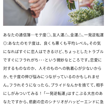
あなたの通信簿…モテ度○､友人運△､金運△､一発逆転運
◎:あなたのモテ度は、良くも悪くも平均レベル｡その気
になればすぐに恋人はできるけど､ちょっとしたトラブル
ですぐにフラれがち･･･という微妙なところです｡恋愛に
対するものなのか、人そのものへの執着心が少ないから
か､モテ度の伸び悩みにつながっているのかもしれませ
ん｡フラれそうになったら､プライドなんかを捨てて､相手
にしがみついてみる！ ｢一発逆転運｣はすこぶる大吉のあ
なたですから､悲劇の恋のシナリオがハッピーエンドに急