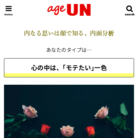
HOME
今日の運勢ランキング
明日の運勢ランキング
今週の運勢
menu
search
search
内なる思いは顔で知る、内面分析
あなたのタイプは…
心の中は、｢モテたい｣一色