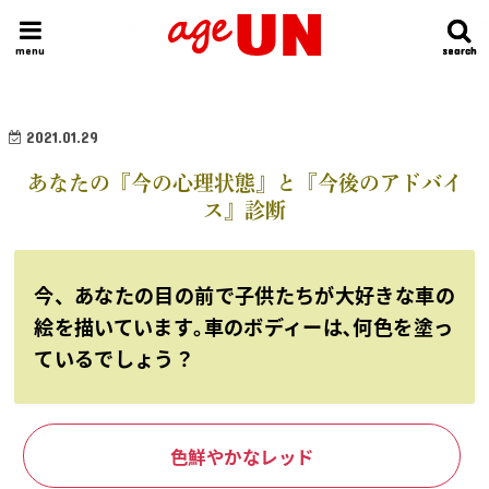
HOME
今日の運勢ランキング
明日の運勢ランキング
今週の運勢
menu
search
search
2021.01.29
あなたの『今の心理状態』と『今後のアドバイ
ス』診断
今、あなたの目の前で子供たちが大好きな車の
絵を描いています｡車のボディーは､何色を塗っ
ているでしょう？
色鮮やかなレッド