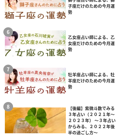
子座だけのための今月運
勢
乙女座占い師による、乙
女座だけのための今月運
勢
牡羊座占い師による、牡
羊座だけのための今月運
勢
【後編】紫微斗数でみる
３年占い（２０２１年～
２０２３年） ～３年占い
からみる、２０２２年後
半の過ごし方～