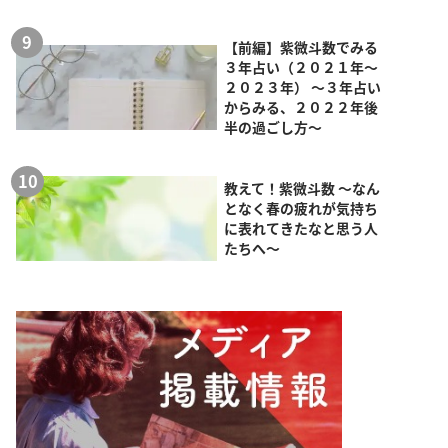
【前編】紫微斗数でみる
３年占い（２０２１年～
２０２３年） ～３年占い
からみる、２０２２年後
半の過ごし方～
教えて！紫微斗数 ～なん
となく春の疲れが気持ち
に表れてきたなと思う人
たちへ～