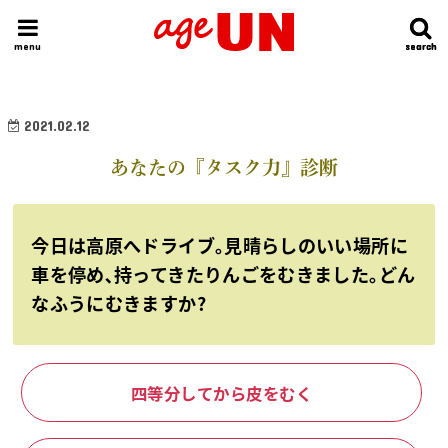
HOME
今日の運勢ランキング
明日の運勢ランキング
今週の運勢
menu
search
search
2021.02.12
あなたの『タスク力』診断
今日は高原へドライブ｡見晴らしのいい場所に
車を停め､持ってきたりんごをむきました｡どん
なふうにむきますか?
四等分してから皮をむく