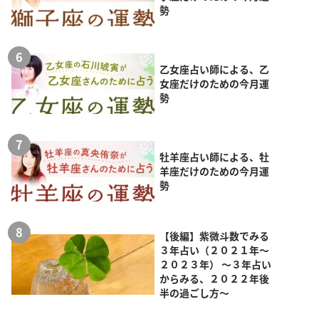
勢
乙女座占い師による、乙
女座だけのための今月運
勢
牡羊座占い師による、牡
羊座だけのための今月運
勢
【後編】紫微斗数でみる
３年占い（２０２１年～
２０２３年） ～３年占い
からみる、２０２２年後
半の過ごし方～