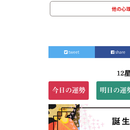
他の心
tweet
share
12
今日の運勢
明日の運