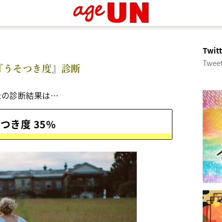
Twi
Tweet
『うそつき度』診断
たの診断結果は…
つき度 35%