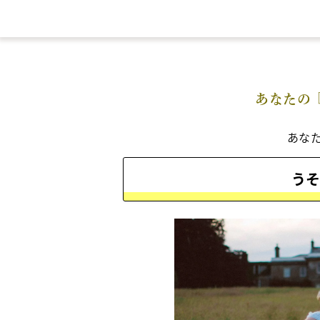
あなたの
あな
うそ