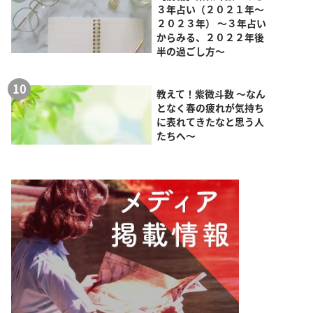
３年占い（２０２１年～
２０２３年） ～３年占い
からみる、２０２２年後
半の過ごし方～
教えて！紫微斗数 ～なん
となく春の疲れが気持ち
に表れてきたなと思う人
たちへ～