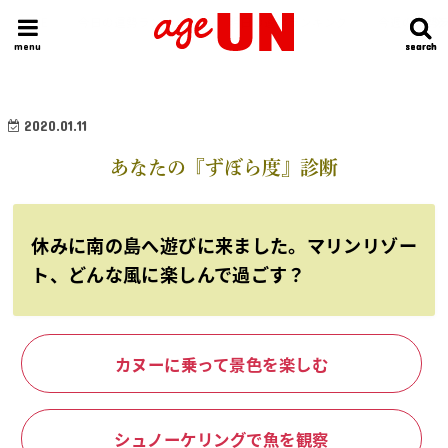
HOME
今日の運勢ランキング
明日の運勢ランキング
今週の運勢
menu
search
search
2020.01.11
あなたの『ずぼら度』診断
休みに南の島へ遊びに来ました。マリンリゾー
ト、どんな風に楽しんで過ごす？
カヌーに乗って景色を楽しむ
シュノーケリングで魚を観察