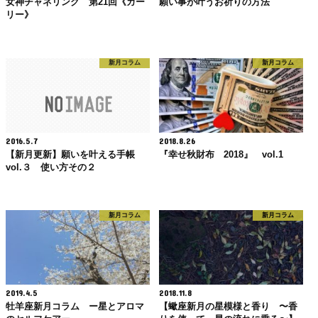
女神チャネリング 第21回《カー
願い事が叶うお祈りの方法
リー》
新月コラム
新月コラム
2016.5.7
2018.8.26
【新月更新】願いを叶える手帳
『幸せ秋財布 2018』 vol.1
vol.３ 使い方その２
新月コラム
新月コラム
2019.4.5
2018.11.8
牡羊座新月コラム ー星とアロマ
【蠍座新月の星模様と香り 〜香