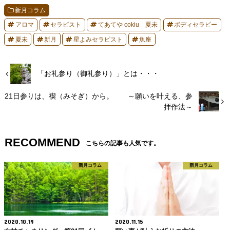
新月コラム
アロマ
セラピスト
てあてや cokiu 夏未
ボディセラピー
夏未
新月
星よみセラピスト
魚座
「お礼参り（御礼参り）」とは・・・
21日参りは、禊（みそぎ）から。 ～願いを叶える、参
拝作法～
RECOMMEND
こちらの記事も人気です。
新月コラム
新月コラム
2020.10.19
2020.11.15