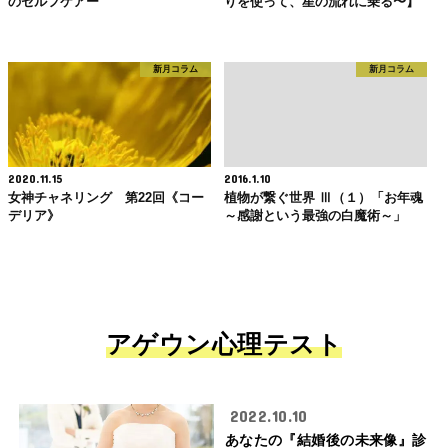
のセルフケアー
りを使って、星の流れに乗る〜】
新月コラム
新月コラム
2020.11.15
2016.1.10
女神チャネリング 第22回《コー
植物が繋ぐ世界 Ⅲ（１）「お年魂
デリア》
～感謝という最強の白魔術～」
アゲウン心理テスト
2022.10.10
あなたの『結婚後の未来像』診