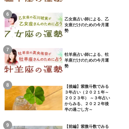
乙女座占い師による、乙
女座だけのための今月運
勢
牡羊座占い師による、牡
羊座だけのための今月運
勢
【後編】紫微斗数でみる
３年占い（２０２１年～
２０２３年） ～３年占い
からみる、２０２２年後
半の過ごし方～
【前編】紫微斗数でみる