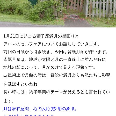
1月21日に起こる獅子座満月の星回りと
アロマのセルフケアについてお話ししていきます。
前回の日蝕から引き続き、今回は皆既月蝕が伴います。
皆既月食は、地球が太陽と月の一直線上に並んだ時に
地球の影によって、月が欠けて見える現象です。
占星術上で月蝕の時は、普段の満月よりも私たちに影響
を及ぼすといわれ
長い時には、約半年間のテーマが見えるとも言われてい
ます。
月は潜在意識、心の反応(感情)の象徴。