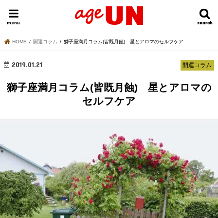
HOME
今日の運勢ランキング
明日の運勢ランキング
今週の運勢
menu
search
search
HOME
開運コラム
獅子座満月コラム(皆既月蝕) 星とアロマのセルフケア
2019.01.21
開運コラム
獅子座満月コラム(皆既月蝕) 星とアロマの
セルフケア