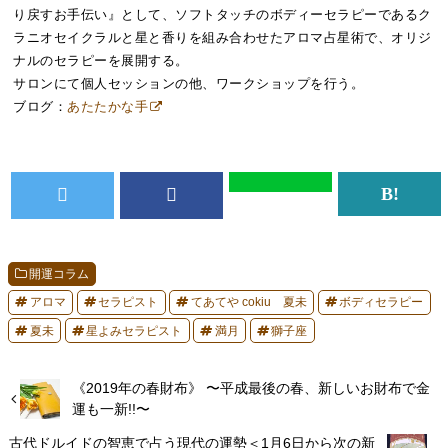
り戻すお手伝い』として、ソフトタッチのボディーセラピーであるク
ラニオセイクラルと星と香りを組み合わせたアロマ占星術で、オリジ
ナルのセラピーを展開する。
サロンにて個人セッションの他、ワークショップを行う。
ブログ：
あたたかな手
開運コラム
アロマ
セラピスト
てあてや cokiu 夏未
ボディセラピー
夏未
星よみセラピスト
満月
獅子座
《2019年の春財布》 〜平成最後の春、新しいお財布で金
運も一新!!〜
古代ドルイドの智恵で占う現代の運勢＜1月6日から次の新