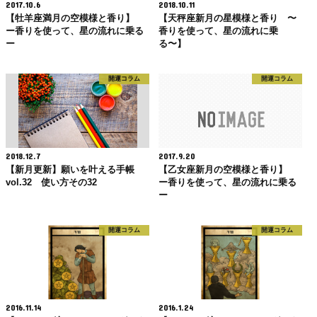
2017.10.6
2018.10.11
【牡羊座満月の空模様と香り】
【天秤座新月の星模様と香り 〜
ー香りを使って、星の流れに乗る
香りを使って、星の流れに乗
ー
る〜】
開運コラム
開運コラム
2018.12.7
2017.9.20
【新月更新】願いを叶える手帳
【乙女座新月の空模様と香り】
vol.32 使い方その32
ー香りを使って、星の流れに乗る
ー
開運コラム
開運コラム
2016.11.14
2016.1.24