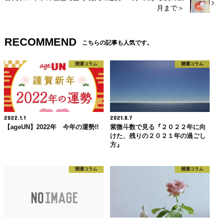
月まで＞
RECOMMEND
こちらの記事も人気です。
開運コラム
開運コラム
2022.1.1
2021.8.7
【ageUN】2022年 今年の運勢!!
紫微斗数で見る『２０２２年に向
けた、残りの２０２１年の過ごし
方』
開運コラム
開運コラム