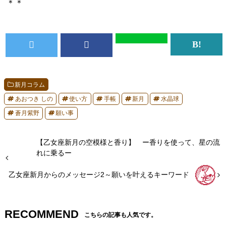
＊＊
新月コラム
あおつき しの
使い方
手帳
新月
水晶球
蒼月紫野
願い事
【乙女座新月の空模様と香り】 ー香りを使って、星の流
れに乗るー
乙女座新月からのメッセージ2～願いを叶えるキーワード
RECOMMEND
こちらの記事も人気です。