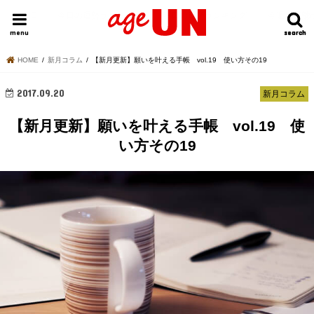
HOME
今日の運勢ランキング
明日の運勢ランキング
今週の運勢
menu
search
search
HOME
新月コラム
【新月更新】願いを叶える手帳 vol.19 使い方その19
2017.09.20
新月コラム
【新月更新】願いを叶える手帳 vol.19 使
い方その19