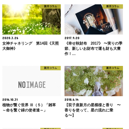
新月コラム
新月コラム
2020.3.26
2017.9.20
女神チャネリング 第14回《天照
《幸せ秋財布 2017》 〜実りの季
大御神》
節、新しいお財布で運も財も大豊
作！…
新月コラム
新月コラム
2016.10.31
2018.6.14
植物が繋ぐ世界 Ⅲ（５）「雑草
【双子座新月の星模様と香り 〜
～命を繋ぐ緑の使者達～」
香りを使って、星の流れに乗
る〜】