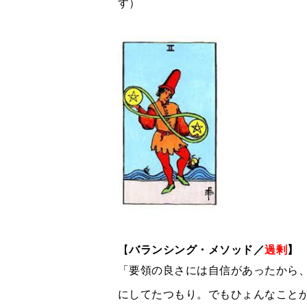
す）
【
バランシング・メソッド／
過剰
】
「要領の良さには自信があったから
にしてたつもり。でもひょんなこと