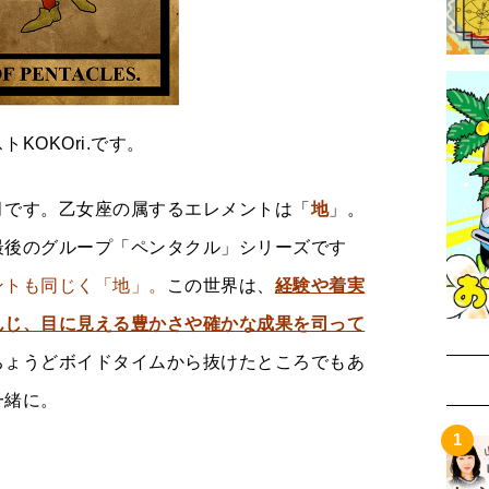
KOKOri.です。
月です。乙女座の属するエレメントは「
地
」。
最後のグループ「ペンタクル」シリーズです
ントも同じく「地」。
この世界は、
経験や着実
んじ、目に見える豊かさや確かな成果を司って
ちょうどボイドタイムから抜けたところでもあ
一緒に。