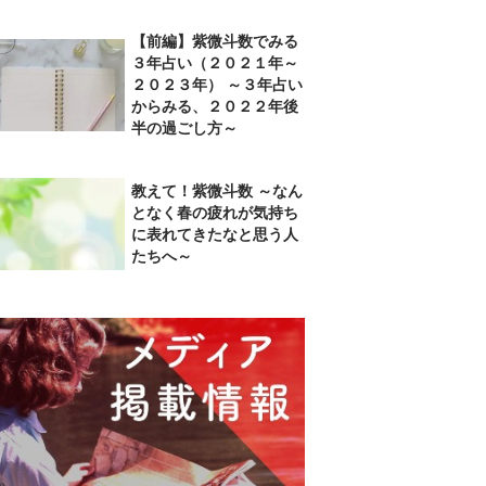
【前編】紫微斗数でみる
３年占い（２０２１年～
２０２３年） ～３年占い
からみる、２０２２年後
半の過ごし方～
教えて！紫微斗数 ～なん
となく春の疲れが気持ち
に表れてきたなと思う人
たちへ～