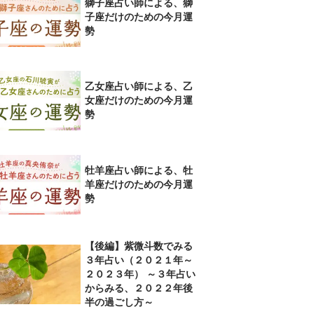
獅子座占い師による、獅
子座だけのための今月運
勢
乙女座占い師による、乙
女座だけのための今月運
勢
牡羊座占い師による、牡
羊座だけのための今月運
勢
【後編】紫微斗数でみる
３年占い（２０２１年～
２０２３年） ～３年占い
からみる、２０２２年後
半の過ごし方～