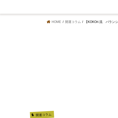
HOME
開運コラム
【KOKOri.流 バ
開運コラム