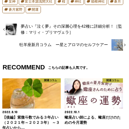
女神
富士本源浅間大社
桜
神社
箱根神社
蒼月
蒼月紫野
開運
夢占い『泣く夢』その深層心理を42種に詳細分析！［監
修：マリィ・プリマヴェラ］
牡羊座新月コラム ー星とアロマのセルフケアー
RECOMMEND
こちらの記事も人気です。
開運コラム
開運コラム
2022.8.10
2022.10.1
【後編】紫微斗数でみる３年占い
蠍座占い師による、蠍座だけのた
（２０２１年～２０２３年） ～３
めの今月運勢
年占いから…