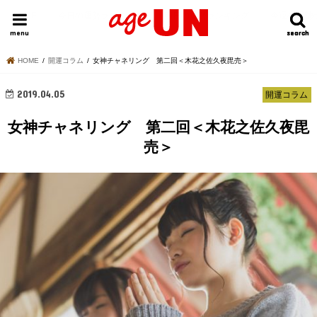
HOME
今日の運勢ランキング
明日の運勢ランキング
今週の運勢
menu
search
search
HOME
開運コラム
女神チャネリング 第二回＜木花之佐久夜毘売＞
2019.04.05
開運コラム
女神チャネリング 第二回＜木花之佐久夜毘
売＞