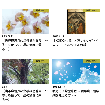
開運コラム
開運コラム
2018.3.31
2016.9.19
【天秤座満月の星模様と香り 〜
【KOKOri..流 バランシング・タ
香りを使って、星の流れに乗
ロット～ペンタクルの3】
る〜】
開運コラム
開運コラム
2018.1.17
2022.3.15
【山羊座新月の空模様と香り 〜
教えて！紫微斗数 ～新年度・新学
香りを使って、星の流れに乗
期を迎える方へ～
る〜】