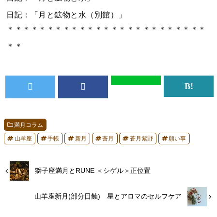
日記：「月と鉱物と水（別館）」
＊＊＊＊＊＊＊＊＊＊＊＊＊＊＊＊＊＊＊＊＊＊＊＊＊
＊＊
満月コラム
山羊座
手帳
新月
蒼月
蒼月紫野
願い事
獅子座満月とRUNE ＜シゲル＞正位置
山羊座新月(部分日蝕) 星とアロマのセルフケア