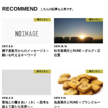
RECOMMEND
こちらの記事も人気です。
満月コラム
満月コラム
2017.8.8
2019.10.16
獅子座新月からのメッセージ２～
牡羊座満月とRUNE＜ダエグ＞正
願いを叶えるキーワード
位置
新月コラム
満月コラム
2016.2.8
2019.9.14
聖地との響き合い（８）～思考を
魚座満月とRUNE＜ブランクルー
超えて新たな世界へ～
ン＞