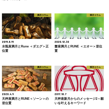
満月コラム
満月コラム
2019.8.19
2020.12.30
水瓶座満月とRune ＜ダエグ＞正
蟹座満月とRUNE ＜エオー＞逆位
位置
置
満月コラム
満月コラム
2020.4.9
2017.10.7
天秤座満月とRUNE＜ソーン＞の
天秤座新月からのメッセージ2～願
逆位置
いを叶えるキーワード