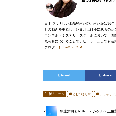
（あおつ
日本でも珍しい水晶球占い師。占い歴は36年
月の動きを重視し、いま月は何座にあるのか
テンプル・ミステリースクールにおいて、国際認
氣も身につけることで、ヒーラーとしても活
ブログ：
†BlueMoon†
tweet
share
新月コラム
あおつきしの
チャネリン
魚座満月とRUNE ＜シゲル＞正位