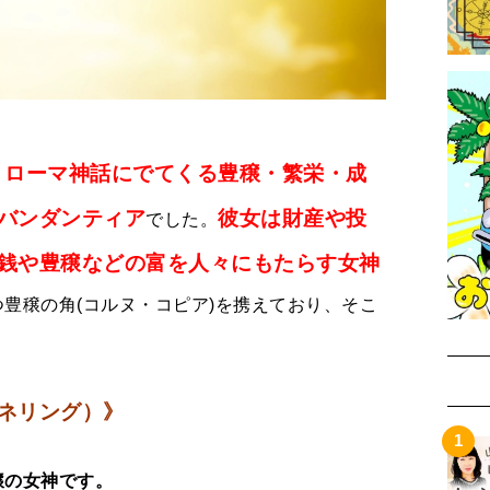
ローマ神話にでてくる豊穣・繁栄・成
、
バンダンティア
彼女は財産や投
でした。
銭や豊穣などの富を人々にもたらす女神
豊穣の角(コルヌ・コピア)を携えており、そこ
。
ネリング）》
穣の女神です。