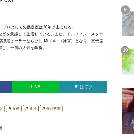
き しの）
、プロとしての鑑定歴は20年以上になる。
などを意識して生活している。また、ドルフィン・スター
定ヒーラーならびに Minister（神官）となり、直伝霊
躍し、一層の人気を獲得。
LINE
はてブ
グ
女神
新月
蒼月紫野
置