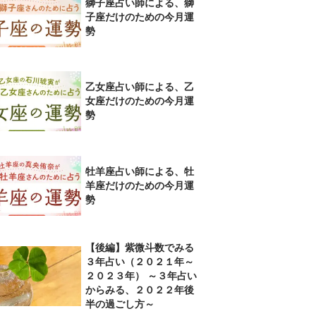
獅子座占い師による、獅
子座だけのための今月運
勢
乙女座占い師による、乙
女座だけのための今月運
勢
牡羊座占い師による、牡
羊座だけのための今月運
勢
【後編】紫微斗数でみる
３年占い（２０２１年～
２０２３年） ～３年占い
からみる、２０２２年後
半の過ごし方～