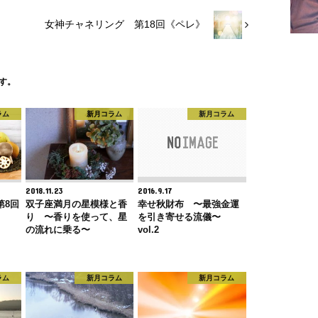
女神チャネリング 第18回《ペレ》
す。
ラム
新月コラム
新月コラム
2018.11.23
2016.9.17
第8回
双子座満月の星模様と香
幸せ秋財布 〜最強金運
り 〜香りを使って、星
を引き寄せる流儀〜
の流れに乗る〜
vol.2
ラム
新月コラム
新月コラム