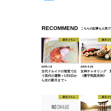
RECOMMEND
こちらの記事も人気で
新月コラム
新月コ
2019.1.8
2019.9.30
古代ドルイドの智恵で占
女神チャネリング 
う現代の運勢＜1月6日か
《豊宇気毘売神》
ら次の新月まで＞
新月コラム
新月コ