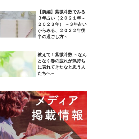
【前編】紫微斗数でみる
３年占い（２０２１年～
２０２３年） ～３年占い
からみる、２０２２年後
半の過ごし方～
教えて！紫微斗数 ～なん
となく春の疲れが気持ち
に表れてきたなと思う人
たちへ～