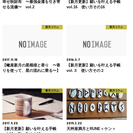
幸せ秋財布 〜最強金運を引き寄
【新月更新】願いを叶える手帳
せる流儀〜 vol.2
vol.16 使い方その16
新月コラム
新月コラム
2017.11.18
2016.5.7
【蠍座新月の星模様と香り 〜香
【新月更新】願いを叶える手帳
りを使って、星の流れに乗る〜】
vol.３ 使い方その２
新月コラム
新月コラム
2017.9.20
2019.3.22
【新月更新】願いを叶える手帳
天秤座満月とRUNE＜ケン＞