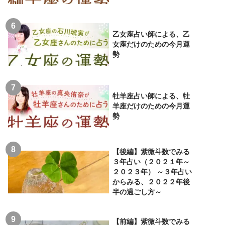
乙女座占い師による、乙
女座だけのための今月運
勢
牡羊座占い師による、牡
羊座だけのための今月運
勢
【後編】紫微斗数でみる
３年占い（２０２１年～
２０２３年） ～３年占い
からみる、２０２２年後
半の過ごし方～
【前編】紫微斗数でみる