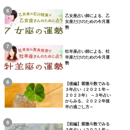
乙女座占い師による、乙
女座だけのための今月運
勢
牡羊座占い師による、牡
羊座だけのための今月運
勢
【後編】紫微斗数でみる
３年占い（２０２１年～
２０２３年） ～３年占い
からみる、２０２２年後
半の過ごし方～
【前編】紫微斗数でみる
３年占い（２０２１年～