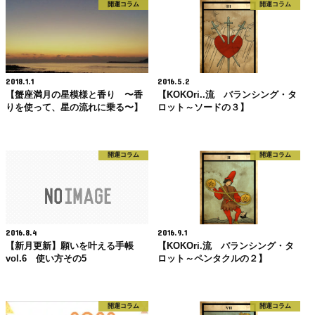
開運コラム
開運コラム
2018.1.1
2016.5.2
【蟹座満月の星模様と香り 〜香
【KOKOri..流 バランシング・タ
りを使って、星の流れに乗る〜】
ロット～ソードの３】
開運コラム
開運コラム
2016.8.4
2016.9.1
【新月更新】願いを叶える手帳
【KOKOri.流 バランシング・タ
vol.6 使い方その5
ロット～ペンタクルの２】
開運コラム
開運コラム