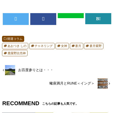
開運コラム
あおつき しの
チャネリング
女神
蒼月
蒼月紫野
鹿屋野比売神
お百度参りとは・・・
蠍座満月とRUNE＜イング＞
RECOMMEND
こちらの記事も人気です。