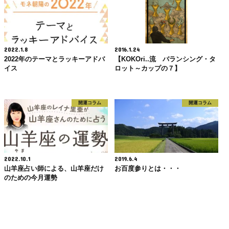
2022.1.8
2016.1.24
2022年のテーマとラッキーアドバ
【KOKOri..流 バランシング・タ
イス
ロット～カップの７】
開運コラム
開運コラム
2022.10.1
2019.6.4
山羊座占い師による、山羊座だけ
お百度参りとは・・・
のための今月運勢