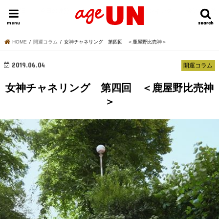
HOME
今日の運勢ランキング
明日の運勢ランキング
今週の運勢
menu
search
search
HOME
開運コラム
女神チャネリング 第四回 ＜鹿屋野比売神＞
2019.06.04
開運コラム
女神チャネリング 第四回 ＜鹿屋野比売神
＞