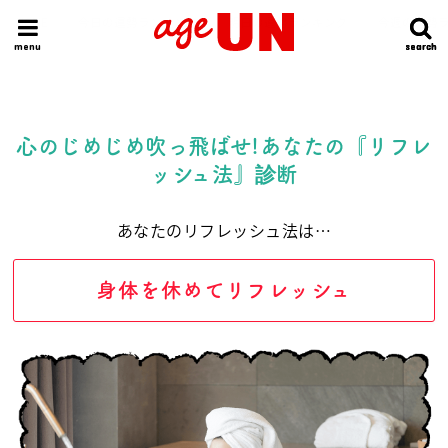
HOME
今日の運勢ランキング
明日の運勢ランキング
今週の運勢
menu
search
search
心のじめじめ吹っ飛ばせ!あなたの『リフレ
ッシュ法』診断
あなたのリフレッシュ法は…
身体を休めてリフレッシュ