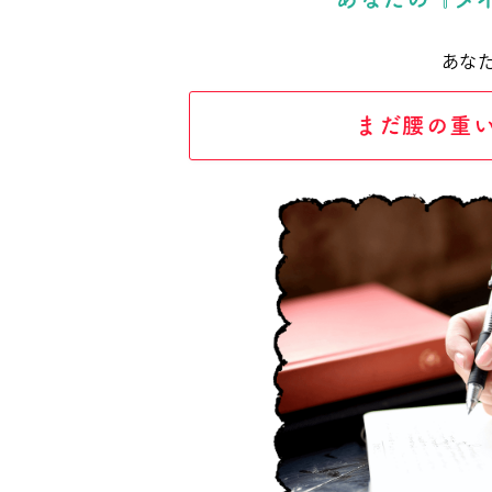
あな
まだ腰の重