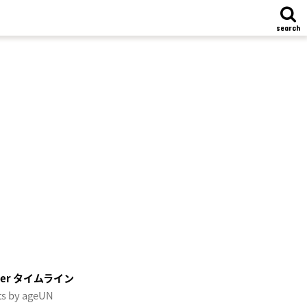
search
tter タイムライン
s by ageUN