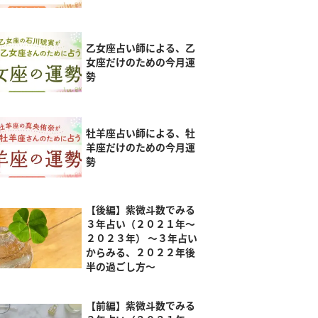
乙女座占い師による、乙
女座だけのための今月運
勢
牡羊座占い師による、牡
羊座だけのための今月運
勢
【後編】紫微斗数でみる
３年占い（２０２１年～
２０２３年） ～３年占い
からみる、２０２２年後
半の過ごし方～
【前編】紫微斗数でみる