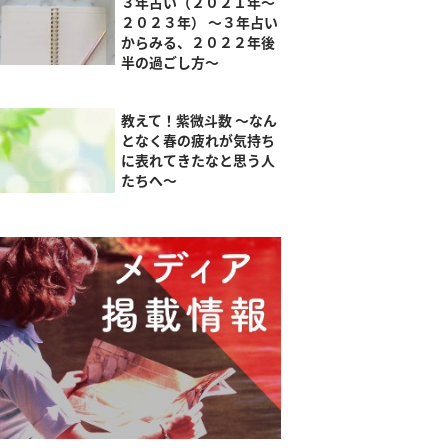
３年占い（２０２１年～
２０２３年） ～３年占い
からみる、２０２２年後
半の過ごし方～
教えて！紫微斗数 ～なん
となく春の疲れが気持ち
に表れてきたなと思う人
たちへ～