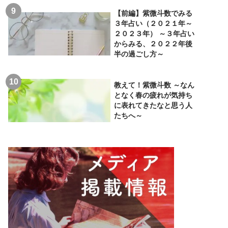
【前編】紫微斗数でみる
３年占い（２０２１年～
２０２３年） ～３年占い
からみる、２０２２年後
半の過ごし方～
教えて！紫微斗数 ～なん
となく春の疲れが気持ち
に表れてきたなと思う人
たちへ～