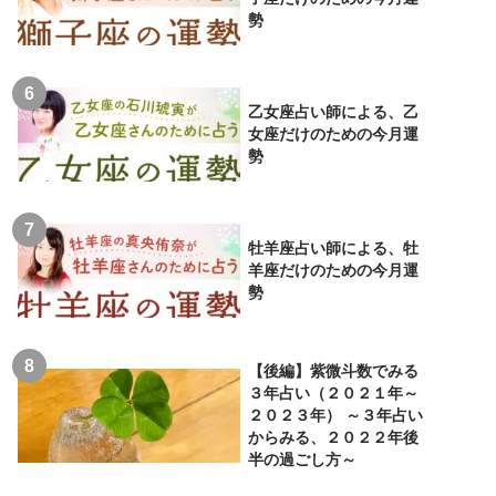
勢
乙女座占い師による、乙
女座だけのための今月運
勢
牡羊座占い師による、牡
羊座だけのための今月運
勢
【後編】紫微斗数でみる
３年占い（２０２１年～
２０２３年） ～３年占い
からみる、２０２２年後
半の過ごし方～