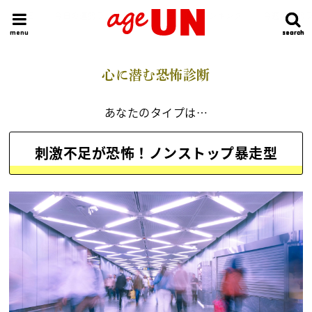
HOME
今日の運勢ランキング
明日の運勢ランキング
今週の運勢
menu
search
search
心に潜む恐怖診断
あなたのタイプは…
刺激不足が恐怖！ノンストップ暴走型