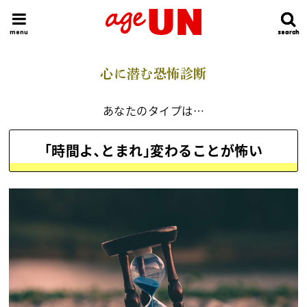
HOME
今日の運勢ランキング
明日の運勢ランキング
今週の運勢
menu
search
search
心に潜む恐怖診断
あなたのタイプは…
｢時間よ､とまれ｣変わることが怖い