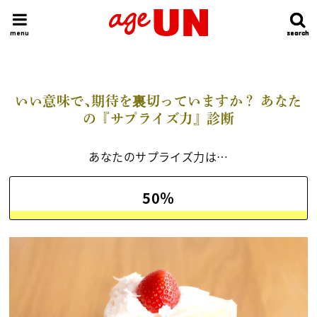
HOME
今日の運勢ランキング
明日の運勢ランキング
今週の運勢
menu
search
search
いい意味で､期待を裏切っていますか？ あなた
の『サプライズ力』診断
あなたのサプライズ力は…
50％