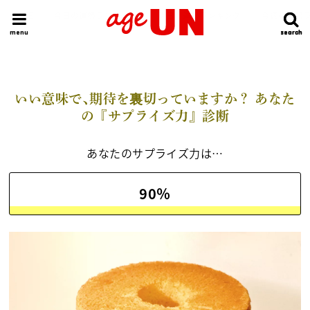
HOME
今日の運勢ランキング
明日の運勢ランキング
今週の運勢
menu
search
search
いい意味で､期待を裏切っていますか？ あなた
の『サプライズ力』診断
あなたのサプライズ力は…
90％