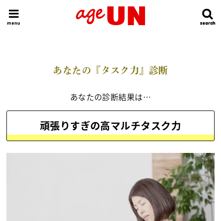
HOME
今日の運勢ランキング
明日の運勢ランキング
今週の運勢
menu
search
search
あなたの『タスク力』診断
あなたの診断結果は…
頑張りすぎの高マルチタスク力