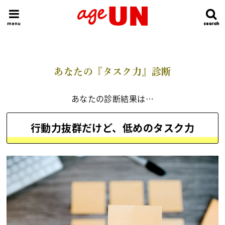
HOME
今日の運勢ランキング
明日の運勢ランキング
今週の運勢
menu
search
search
あなたの『タスク力』診断
あなたの診断結果は…
行動力抜群だけど、低めのタスク力