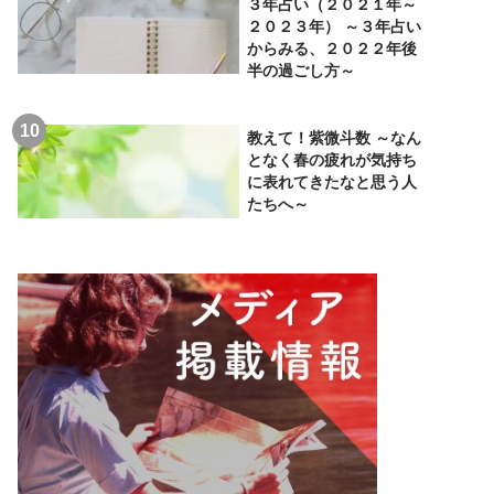
３年占い（２０２１年～
２０２３年） ～３年占い
からみる、２０２２年後
半の過ごし方～
教えて！紫微斗数 ～なん
となく春の疲れが気持ち
に表れてきたなと思う人
たちへ～