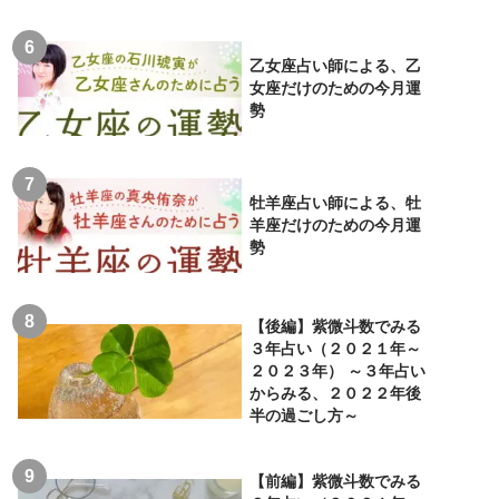
乙女座占い師による、乙
女座だけのための今月運
勢
牡羊座占い師による、牡
羊座だけのための今月運
勢
【後編】紫微斗数でみる
３年占い（２０２１年～
２０２３年） ～３年占い
からみる、２０２２年後
半の過ごし方～
【前編】紫微斗数でみる