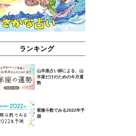
ランキング
山羊座占い師による、山
羊座だけのための今月運
勢
紫微斗数でみる2022年予
測