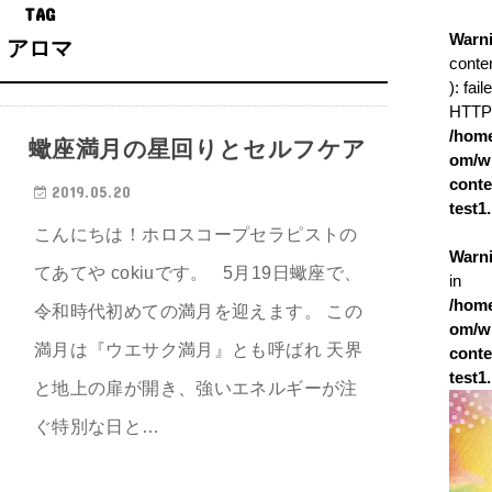
TAG
Warn
アロマ
conte
): fai
HTTP/
/home
蠍座満月の星回りとセルフケア
om/w
conte
2019.05.20
test1
こんにちは！ホロスコープセラピストの
Warn
てあてや cokiuです。 5月19日蠍座で、
in
/home
令和時代初めての満月を迎えます。 この
om/w
満月は『ウエサク満月』とも呼ばれ 天界
conte
test1
と地上の扉が開き、強いエネルギーが注
ぐ特別な日と…